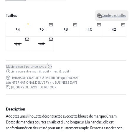
Tailles
Guide des tailles
34
36
38
40
42
44
46
*
Livraison à partir de 7,50 €
Livraison entre mar. 11. août - mer. 12. août
LIVRAISON GRATUITE À PARTIR DE 99€ D’ACHAT.
INTERNATIONAL DELIVERY 4-7 BUSINESS DAYS
30 JOURS DE DROIT DE RETOUR
Description
Adoptez une silhouette décontractée avec cette blouse de marque Cream.
Dotée de manches courtes en aile et d'une longueur à la hanche, elle est
confectionnée en tissu tissé pour un ajustement ample. Pensez à associer ce top