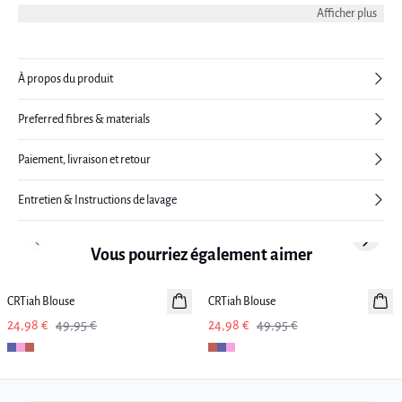
avec un pantalon ajusté ou une jupe en jean.
Afficher plus
À propos du produit
Preferred fibres & materials
Paiement, livraison et retour
Entretien & Instructions de lavage
Previous slide
Next sl
Vous pourriez également aimer
-50%
-50%
CRTiah Blouse
CRTiah Blouse
24,98 €
49,95 €
24,98 €
49,95 €