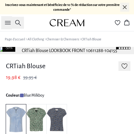
Inscrivez-vous maintenant et bénéficiez de 10 % de réduction sur votre première
commande*
Rechercher
Pan
Page d’accueil
All Clothing
Chemiser & Chemisiers
CRTiah Blouse
-50%
CRTiah Blouse
19,98 €
39,95 €
Couleur:
Blue Milkboy