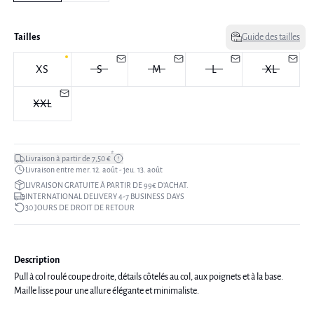
Tailles
Guide des tailles
XS
S
M
L
XL
XXL
*
Livraison à partir de 7,50 €
Livraison entre mer. 12. août - jeu. 13. août
LIVRAISON GRATUITE À PARTIR DE 99€ D’ACHAT.
INTERNATIONAL DELIVERY 4-7 BUSINESS DAYS
30 JOURS DE DROIT DE RETOUR
Description
Pull à col roulé coupe droite, détails côtelés au col, aux poignets et à la base.
Maille lisse pour une allure élégante et minimaliste.