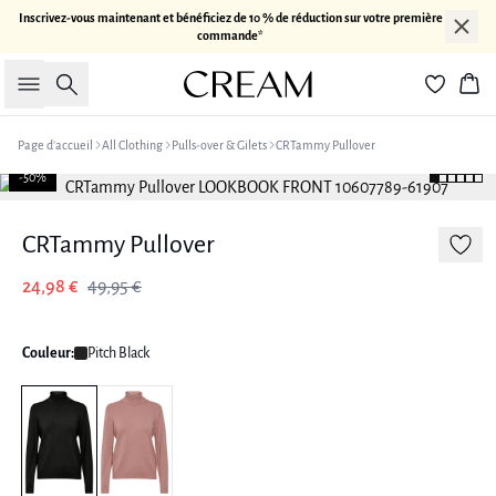
Inscrivez-vous maintenant et bénéficiez de 10 % de réduction sur votre première
commande*
Rechercher
Pan
Page d’accueil
All Clothing
Pulls-over & Gilets
CRTammy Pullover
-50%
CRTammy Pullover
24,98 €
49,95 €
Couleur:
Pitch Black