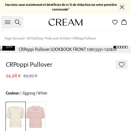
Inscrivez-vous maintenant et bénéficiez de 10 % de réduction sur votre première
commande*
Rechercher
Pan
Page d’accueil
All Clothing
Pulls-over & Gilets
CRPoppi Pullover
-50%
CRPoppi Pullover
24,98 €
49,95 €
Couleur:
Eggnog / White