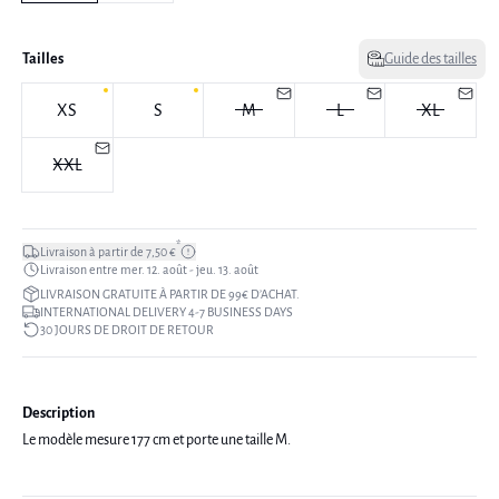
Tailles
Guide des tailles
XS
S
M
L
XL
XXL
*
Livraison à partir de 7,50 €
Livraison entre mer. 12. août - jeu. 13. août
LIVRAISON GRATUITE À PARTIR DE 99€ D’ACHAT.
INTERNATIONAL DELIVERY 4-7 BUSINESS DAYS
30 JOURS DE DROIT DE RETOUR
Description
Le modèle mesure 177 cm et porte une taille M.