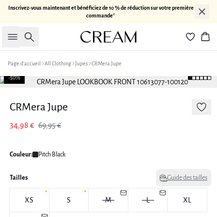
Inscrivez-vous maintenant et bénéficiez de 10 % de réduction sur votre première
commande*
Rechercher
Pan
Page d’accueil
All Clothing
Jupes
CRMera Jupe
-50%
CRMera Jupe
34,98 €
69,95 €
Couleur:
Pitch Black
Tailles
Guide des tailles
XS
S
M
L
XL