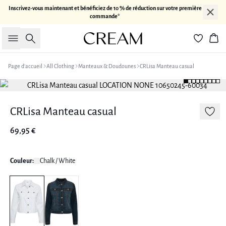
Inscrivez-vous maintenant et bénéficiez de 10 % de réduction sur votre première
commande*
Rechercher
Pan
Page d’accueil
All Clothing
Manteaux & Doudounes
CRLisa Manteau casual
CRLisa Manteau casual
69,95 €
Couleur:
Chalk / White