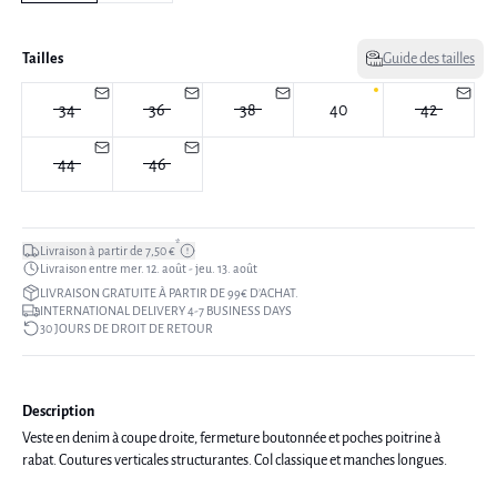
Tailles
Guide des tailles
34
36
38
40
42
44
46
*
Livraison à partir de 7,50 €
Livraison entre mer. 12. août - jeu. 13. août
LIVRAISON GRATUITE À PARTIR DE 99€ D’ACHAT.
INTERNATIONAL DELIVERY 4-7 BUSINESS DAYS
30 JOURS DE DROIT DE RETOUR
Description
Veste en denim à coupe droite, fermeture boutonnée et poches poitrine à
rabat. Coutures verticales structurantes. Col classique et manches longues.