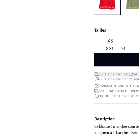
Tailles
XS
XXL
*
Livraison à partir de 7,50 €
Livraison entre mer. 12. août
LIVRAISON GRATUITE À PA
INTERNATIONAL DELIVERY
30 JOURS DE DROIT DE R
Description
Ce blouse à manches courtes
longueur à la hanche. Il se 