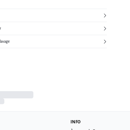
r
 lavage
INFO