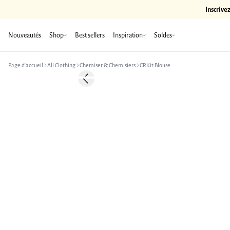
Inscrive
Nouveautés
Shop
Best sellers
Inspiration
Soldes
Page d’accueil
All Clothing
Chemiser & Chemisiers
CRKit Blouse
-50%
Previous slide