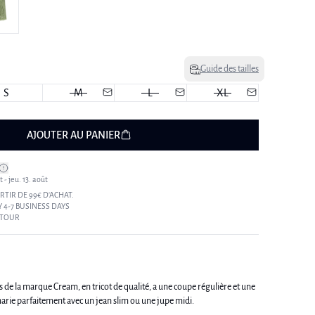
Guide des tailles
S
M
L
XL
AJOUTER AU PANIER
 - jeu. 13. août
RTIR DE 99€ D’ACHAT.
 4-7 BUSINESS DAYS
ETOUR
 de la marque Cream, en tricot de qualité, a une coupe régulière et une
marie parfaitement avec un jean slim ou une jupe midi.