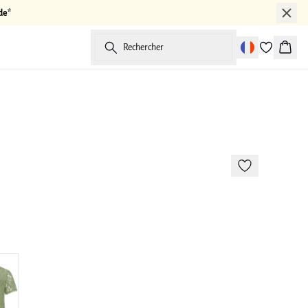
de*
Rechercher
Panier
-50%