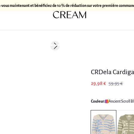
z-vous maintenant et bénéficiez de 10 % de réduction sur votre première comman
-50%
Next slide
CRDela Cardiga
29,98 €
59,95 €
Couleur:
Ancient Scroll Bl