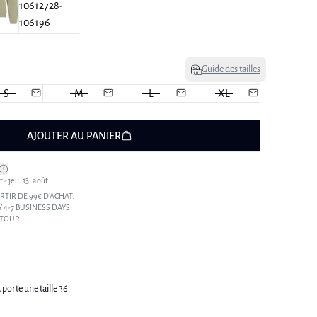
Guide des tailles
S
M
L
XL
AJOUTER AU PANIER
 - jeu. 13. août
RTIR DE 99€ D’ACHAT.
 4-7 BUSINESS DAYS
ETOUR
porte une taille 36.