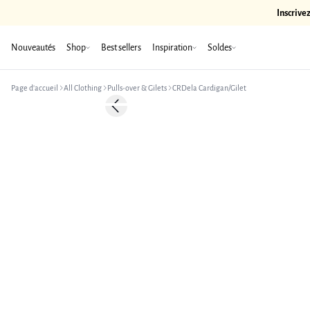
Inscrive
Nouveautés
Shop
Best sellers
Inspiration
Soldes
Page d’accueil
All Clothing
Pulls-over & Gilets
CRDela Cardigan/Gilet
-50%
Previous slide