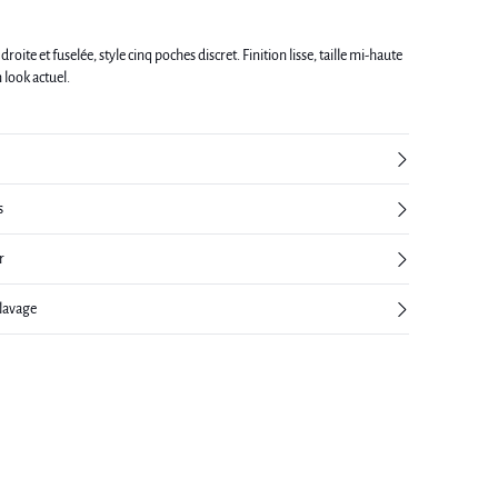
roite et fuselée, style cinq poches discret. Finition lisse, taille mi-haute
 look actuel.
s
r
 lavage