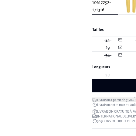
Tailles
24
29
34
Longueurs
30
*
Livraison à partir de 7,50 €
Livraison entre mar. 11. aoû
LIVRAISON GRATUITE À PA
INTERNATIONAL DELIVERY
30 JOURS DE DROIT DE R