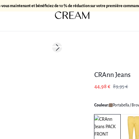
z-vous maintenant et bénéficiez de 10 % de réduction sur votre première comman
-50%
Next slide
CRAnn Jeans
44,98 €
89,95 €
Couleur:
Portabella / Br