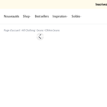
Inscrive
Nouveautés
Shop
Best sellers
Inspiration
Soldes
Page d’accueil
All Clothing
Jeans
CRAnn Jeans
-50%
Previous slide