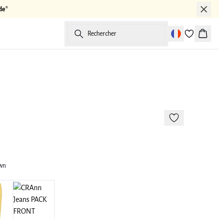
de*
Rechercher
Panier
-50%
own