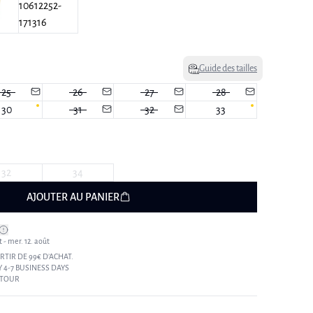
Guide des tailles
25
26
27
28
30
31
32
33
32
34
AJOUTER AU PANIER
t - mer. 12. août
RTIR DE 99€ D’ACHAT.
 4-7 BUSINESS DAYS
ETOUR