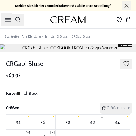
Melden Sie sich hier an und erhalten 10% auf die erste Bestellung*
Suche
War
Startseite
Alle Kleidung
Hemden & Blusen
CRGabi Bluse
CRGabi Bluse
€69,95
Farbe:
Pitch Black
Größen
Größentabelle
34
36
38
40
42