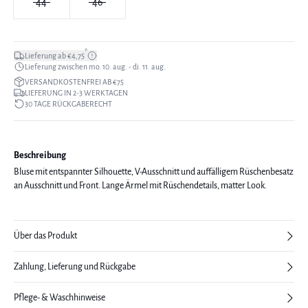
44
46
*
Lieferung ab €4,75
Lieferung zwischen mo. 10. aug. - di. 11. aug.
VERSANDKOSTENFREI AB €75
LIEFERUNG IN 2-3 WERKTAGEN
30 TAGE RÜCKGABERECHT
Beschreibung
Bluse mit entspannter Silhouette, V-Ausschnitt und auffälligem Rüschenbesatz
an Ausschnitt und Front. Lange Ärmel mit Rüschendetails, matter Look.
Über das Produkt
Zahlung, Lieferung und Rückgabe
Pflege- & Waschhinweise