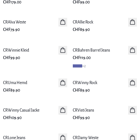
CHF179.00
CHF99.00
CRAlva Weste
Neuheiten
CRAllie Rock
Neuheiten
CHF79.90
CHF89.90
SHOP THE LOOK
CRWinnie Kleid
Neuheiten
CRBahren Barrel Jeans
Neuheiten
CHF99.90
CHF119.00
+
2
CRUma Hemd
Neuheiten
CRWinny Rock
Neuheiten
CHF89.90
CHF89.90
CRWinny Casual Jacke
Neuheiten
CRVisti Jeans
Neuheiten
CHF109.90
CHF99.90
CRLone Jeans
Neuheiten
CRDamy Weste
Neuheiten