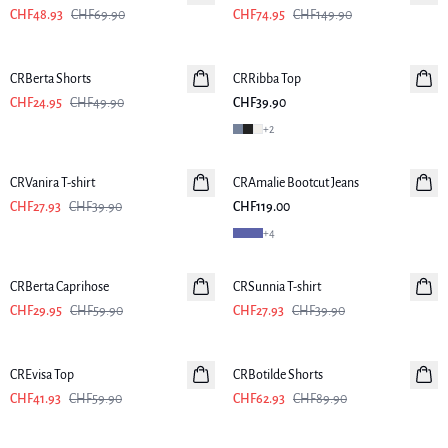
CHF48.93
CHF69.90
CHF74.95
CHF149.90
-50%
CRBerta Shorts
CRRibba Top
Neuheiten
CHF24.95
CHF49.90
CHF39.90
+
2
-30%
CRVanira T-shirt
CRAmalie Bootcut Jeans
Neuheiten
CHF27.93
CHF39.90
CHF119.00
+
4
-50%
-30%
CRBerta Caprihose
CRSunnia T-shirt
CHF29.95
CHF59.90
CHF27.93
CHF39.90
-30%
-30%
CREvisa Top
CRBotilde Shorts
CHF41.93
CHF59.90
CHF62.93
CHF89.90
-30%
-30%