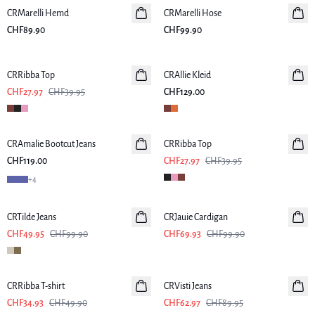
CRMarelli Hemd
Neuheiten
CRMarelli Hose
Neuheiten
CHF89.90
CHF99.90
-30%
CRRibba Top
CRAllie Kleid
Neuheiten
CHF27.97
CHF39.95
CHF129.00
-30%
CRAmalie Bootcut Jeans
Neuheiten
CRRibba Top
CHF119.00
CHF27.97
CHF39.95
+
4
-50%
-30%
CRTilde Jeans
CRJauie Cardigan
CHF49.95
CHF99.90
CHF69.93
CHF99.90
-30%
-30%
CRRibba T-shirt
CRVisti Jeans
CHF34.93
CHF49.90
CHF62.97
CHF89.95