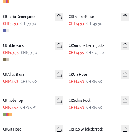
-30%
-30%
CRBerta Denimjacke
CRDelfina Bluse
CHF55.93
CHF79.90
CHF34.93
CHF49.90
-50%
-50%
CRTilde Jeans
CRSimone Denimjacke
CHF49.95
CHF99.90
CHF74.95
CHF149.90
-30%
-30%
CRAlitia Bluse
CRGia Hose
CHF34.93
CHF49.90
CHF62.93
CHF89.90
-30%
-30%
CRRibba Top
CRSelina Rock
CHF27.97
CHF39.95
CHF62.93
CHF89.90
-30%
-50%
CRGia Hose
CRFido Wildlederrock