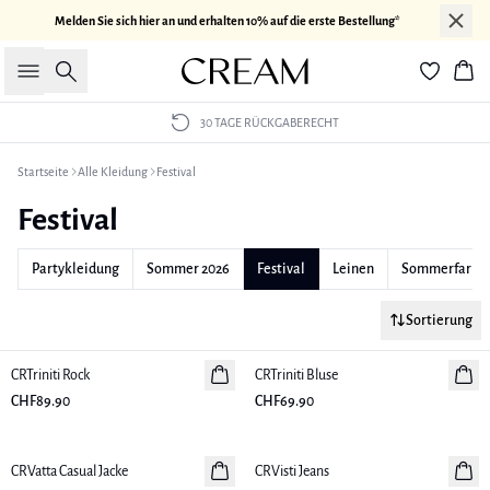
Melden Sie sich hier an und erhalten 10% auf die erste Bestellung*
Suche
War
30 TAGE RÜCKGABERECHT
Startseite
Alle Kleidung
Festival
Festival
Partykleidung
Sommer 2026
Festival
Leinen
Sommerfarbe
Sortierung
CRTriniti Rock
Neuheiten
CRTriniti Bluse
Neuheiten
CHF89.90
CHF69.90
CRVatta Casual Jacke
Neuheiten
CRVisti Jeans
Neuheiten