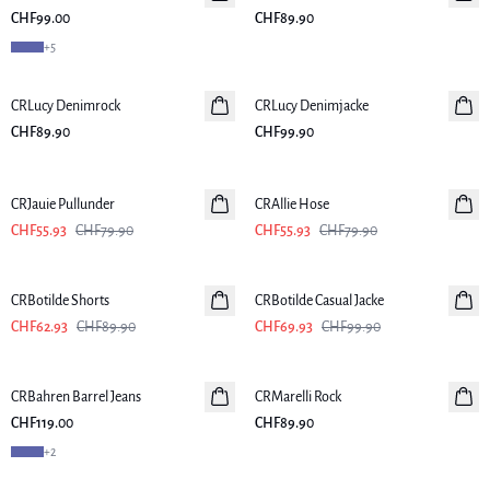
CHF99.00
CHF89.90
+
5
CRLucy Denimrock
Neuheiten
CRLucy Denimjacke
Neuheiten
CHF89.90
CHF99.90
SHOP THE LOOK
-30%
-30%
CRJauie Pullunder
CRAllie Hose
CHF55.93
CHF79.90
CHF55.93
CHF79.90
-30%
-30%
CRBotilde Shorts
CRBotilde Casual Jacke
CHF62.93
CHF89.90
CHF69.93
CHF99.90
CRBahren Barrel Jeans
Neuheiten
CRMarelli Rock
Neuheiten
CHF119.00
CHF89.90
+
2