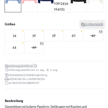
Größen
Größentabelle
34
36
38
40
42
44
46
*
Lieferung ab CHF5.50
Lieferung zwischen mo. 10. aug. - di. 11. aug.
VERSANDKOSTENFREI AB CHF 69
LIEFERUNG IN 1-2 WERKTAGEN
30 TAGE RÜCKGABERECHT
Beschreibung
Damenbluse mit lockerer Passform, Stehkragen mit Rüschen und