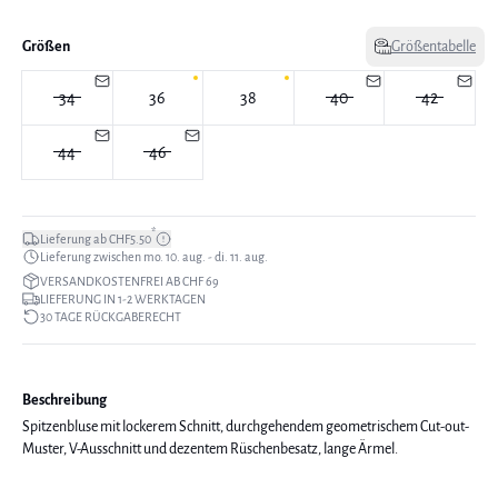
Größen
Größentabelle
34
36
38
40
42
44
46
*
Lieferung ab CHF5.50
Lieferung zwischen mo. 10. aug. - di. 11. aug.
VERSANDKOSTENFREI AB CHF 69
LIEFERUNG IN 1-2 WERKTAGEN
30 TAGE RÜCKGABERECHT
Beschreibung
Spitzenbluse mit lockerem Schnitt, durchgehendem geometrischem Cut-out-
Muster, V-Ausschnitt und dezentem Rüschenbesatz, lange Ärmel.