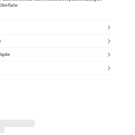
 Oberfläche.
s
ckgabe