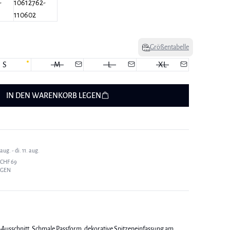
Größentabelle
S
M
L
XL
IN DEN WARENKORB LEGEN
ug. - di. 11. aug.
CHF 69
AGEN
-Ausschnitt. Schmale Passform, dekorative Spitzeneinfassung am