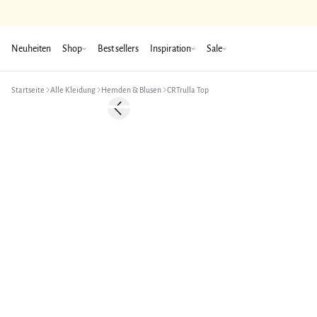
Neuheiten
Shop
Best sellers
Inspiration
Sale
Startseite
Alle Kleidung
Hemden & Blusen
CRTrulla Top
Previous slide