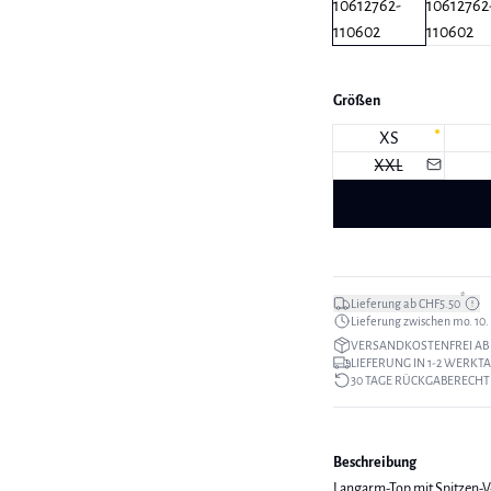
Größen
XS
XXL
*
Lieferung ab CHF5.50
Lieferung zwischen mo. 10. a
VERSANDKOSTENFREI AB 
LIEFERUNG IN 1-2 WERKT
30 TAGE RÜCKGABERECHT
Beschreibung
Langarm-Top mit Spitzen-V