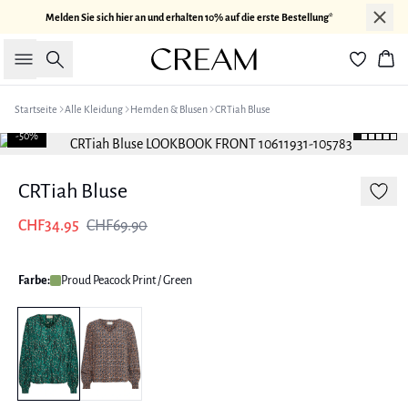
Melden Sie sich hier an und erhalten 10% auf die erste Bestellung*
Suche
War
Startseite
Alle Kleidung
Hemden & Blusen
CRTiah Bluse
-50%
CRTiah Bluse
CHF34.95
CHF69.90
Farbe:
Proud Peacock Print / Green