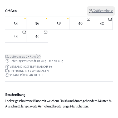
Größen
Größentabelle
34
36
38
40
42
44
46
*
Lieferung ab CHF5.50
Lieferung zwischen fr. 07. aug. - mo. 10. aug.
VERSANDKOSTENFREI AB CHF 69
LIEFERUNG IN 1-2 WERKTAGEN
30 TAGE RÜCKGABERECHT
Beschreibung
Locker geschnittene Bluse mit weichem Finish und durchgehendem Muster. V-
Ausschnitt, lange, weite Ärmel und breite, enge Manschetten.