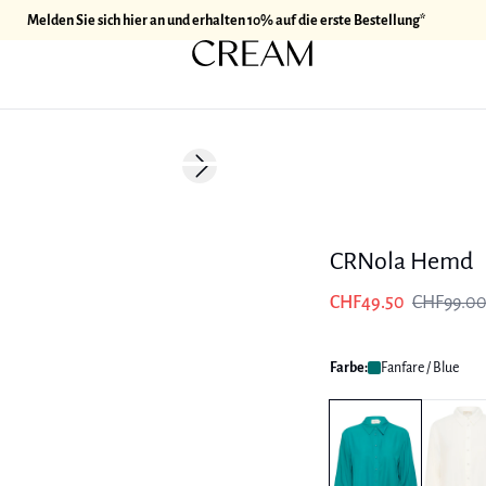
Melden Sie sich hier an und erhalten 10% auf die erste Bestellung*
-50%
Next slide
CRNola Hemd
CHF49.50
CHF99.0
Farbe:
Fanfare / Blue