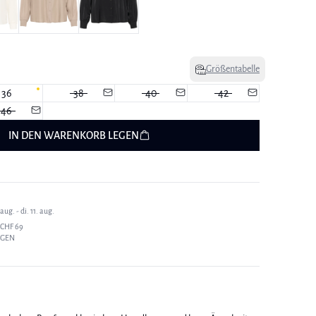
Größentabelle
36
38
40
42
46
IN DEN WARENKORB LEGEN
ug. - di. 11. aug.
CHF 69
AGEN