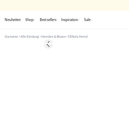
Neuheiten
Shop
Best sellers
Inspiration
Sale
Startseite
Alle Kleidung
Hemden & Blusen
CRNola Hemd
-50%
Previous slide