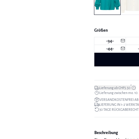
Größen
34
44
*
Lieferung ab CHF5.50
Lieferung zwischen mo. 10. a
VERSANDKOSTENFREI AB 
LIEFERUNG IN 1-2 WERKT
30 TAGE RÜCKGABERECHT
Beschreibung