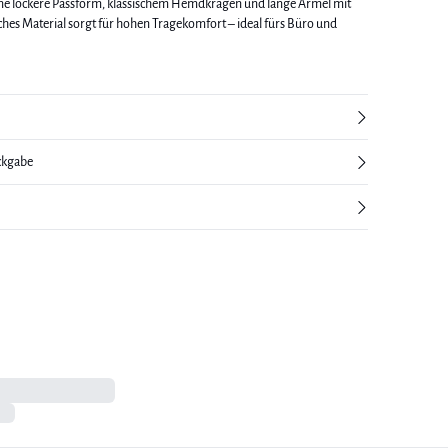
ine lockere Passform, klassischem Hemdkragen und lange Ärmel mit
ches Material sorgt für hohen Tragekomfort – ideal fürs Büro und
ckgabe