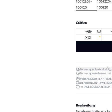
Größen
XS
XXL
*
Lieferung ist kostenlos!
Lieferung zwischen mo. 10. a
VERSANDKOSTENFREI AB 
LIEFERUNG IN 1-2 WERKT
30 TAGE RÜCKGABERECHT
Beschreibung
Gerade geschnittene Jacke 