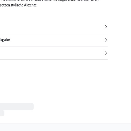
etzen stylische Akzente.
ckgabe