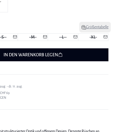
Größentabelle
S
M
L
XL
IN DEN WARENKORB LEGEN
ug. - di. 11. aug.
CHF 69
AGEN
mit strukturierter Optik und offenem Design. Dezente Rüschen an