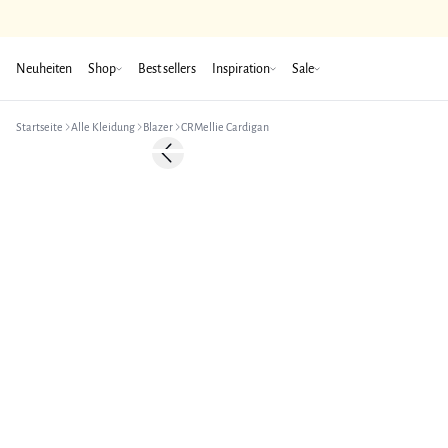
Neuheiten
Shop
Best sellers
Inspiration
Sale
Startseite
Alle Kleidung
Blazer
CRMellie Cardigan
Previous slide
Neuheiten