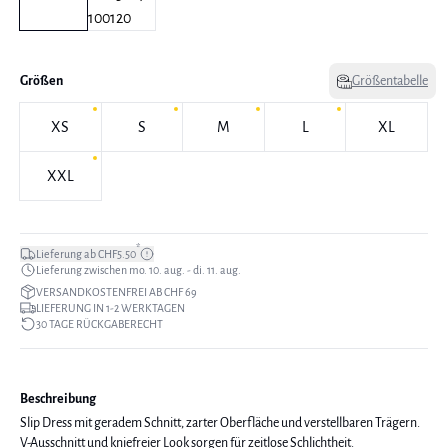
Größen
Größentabelle
XS
S
M
L
XL
XXL
*
Lieferung ab CHF5.50
Lieferung zwischen mo. 10. aug. - di. 11. aug.
VERSANDKOSTENFREI AB CHF 69
LIEFERUNG IN 1-2 WERKTAGEN
30 TAGE RÜCKGABERECHT
Beschreibung
Slip Dress mit geradem Schnitt, zarter Oberfläche und verstellbaren Trägern.
V-Ausschnitt und kniefreier Look sorgen für zeitlose Schlichtheit.