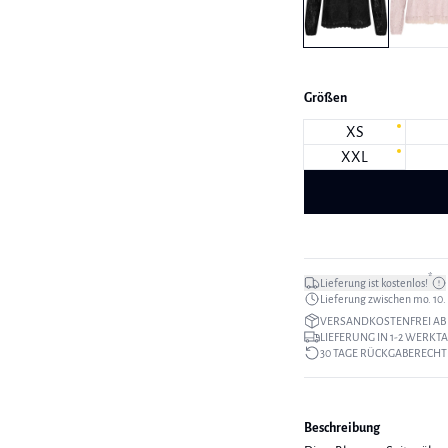
Größen
XS
XXL
*
Lieferung ist kostenlos!
Lieferung zwischen mo. 10. a
VERSANDKOSTENFREI AB 
LIEFERUNG IN 1-2 WERKT
30 TAGE RÜCKGABERECHT
Beschreibung