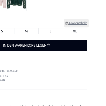
Größentabelle
S
M
L
XL
IN DEN WARENKORB LEGEN
ug. - di. 11. aug.
CHF 69
AGEN