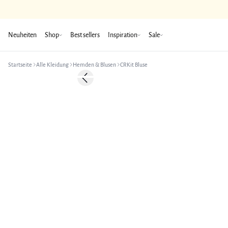
Neuheiten
Shop
Best sellers
Inspiration
Sale
Startseite
Alle Kleidung
Hemden & Blusen
CRKit Bluse
Previous slide