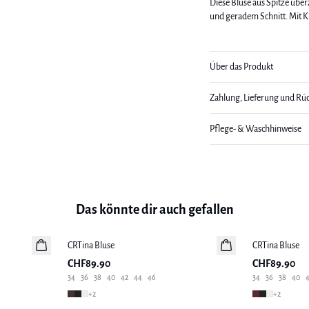
Diese Bluse aus Spitze übe
und geradem Schnitt. Mit K
Über das Produkt
Zahlung, Lieferung und Rü
Pflege- & Waschhinweise
Das könnte dir auch gefallen
CRTina Bluse
Neuheiten
CRTina Bluse
Neuheiten
CHF89.90
CHF89.90
34
36
38
40
42
44
46
34
36
38
40
+
2
+
2