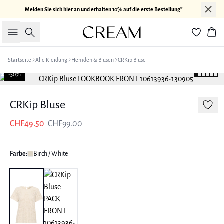
Melden Sie sich hier an und erhalten 10% auf die erste Bestellung*
Suche
War
Startseite
Alle Kleidung
Hemden & Blusen
CRKip Bluse
-50%
CRKip Bluse
CHF49.50
CHF99.00
Farbe:
Birch / White