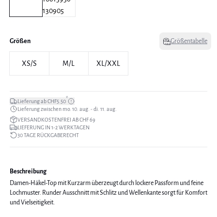
Größen
Größentabelle
XS/S
M/L
XL/XXL
*
Lieferung ab CHF5.50
Lieferung zwischen mo. 10. aug. - di. 11. aug.
VERSANDKOSTENFREI AB CHF 69
LIEFERUNG IN 1-2 WERKTAGEN
30 TAGE RÜCKGABERECHT
Beschreibung
Damen-Häkel-Top mit Kurzarm überzeugt durch lockere Passform und feine
Lochmuster. Runder Ausschnitt mit Schlitz und Wellenkante sorgt für Komfort
und Vielseitigkeit.