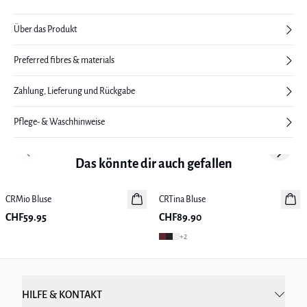
Über das Produkt
Preferred fibres & materials
Zahlung, Lieferung und Rückgabe
Pflege- & Waschhinweise
Previous slide
Next sl
Das könnte dir auch gefallen
CRMio Bluse
Neuheiten
CRTina Bluse
Neuheiten
CHF59.95
CHF89.90
+
2
HILFE & KONTAKT