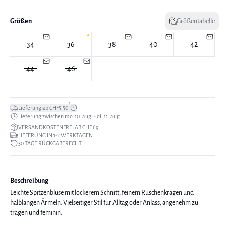
Größen
Größentabelle
34
36
38
40
42
44
46
*
Lieferung ab CHF5.50
Lieferung zwischen mo. 10. aug. - di. 11. aug.
VERSANDKOSTENFREI AB CHF 69
LIEFERUNG IN 1-2 WERKTAGEN
30 TAGE RÜCKGABERECHT
Beschreibung
Leichte Spitzenbluse mit lockerem Schnitt, feinem Rüschenkragen und
halblangen Ärmeln. Vielseitiger Stil für Alltag oder Anlass, angenehm zu
tragen und feminin.