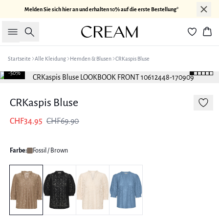
Melden Sie sich hier an und erhalten 10% auf die erste Bestellung*
Suche
War
Startseite
Alle Kleidung
Hemden & Blusen
CRKaspis Bluse
-50%
CRKaspis Bluse
CHF34.95
CHF69.90
Farbe:
Fossil / Brown