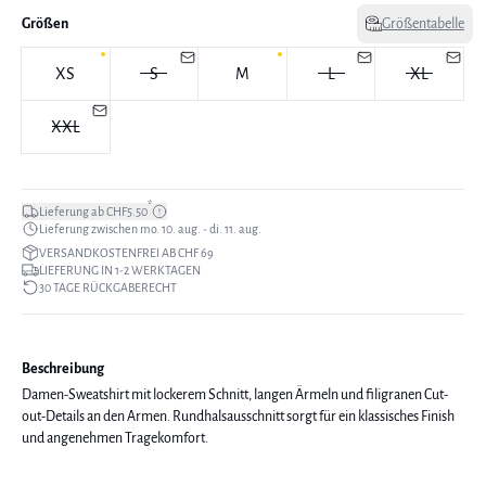
Größen
Größentabelle
XS
S
M
L
XL
XXL
*
Lieferung ab CHF5.50
Lieferung zwischen mo. 10. aug. - di. 11. aug.
VERSANDKOSTENFREI AB CHF 69
LIEFERUNG IN 1-2 WERKTAGEN
30 TAGE RÜCKGABERECHT
Beschreibung
Damen-Sweatshirt mit lockerem Schnitt, langen Ärmeln und filigranen Cut-
out-Details an den Armen. Rundhalsausschnitt sorgt für ein klassisches Finish
und angenehmen Tragekomfort.