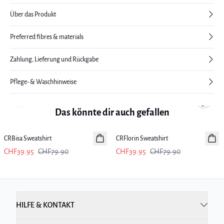
Über das Produkt
Preferred fibres & materials
Zahlung, Lieferung und Rückgabe
Pflege- & Waschhinweise
Previous slide
Next sl
Das könnte dir auch gefallen
-50%
-50%
CRBisa Sweatshirt
CRFlorin Sweatshirt
CHF39.95
CHF79.90
CHF39.95
CHF79.90
HILFE & KONTAKT