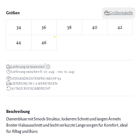
Größen
Größentabelle
34
36
38
40
42
44
46
*
Lieferung ist kostenlos!
Lieferung zwischen fr. 07. aug. - mo. 10. aug.
VERSANDKOSTENFREI AB CHF 69
LIEFERUNG IN 1-2 WERKTAGEN
30 TAGE RÜCKGABERECHT
Beschreibung
Damenbluse mit Smock-Struktur, lockerem Schnitt und langen Ärmeln.
Breiter Halsausschnitt und leicht verkürzte Länge sorgen für Komfort, ideal
für Alltag und Büro.