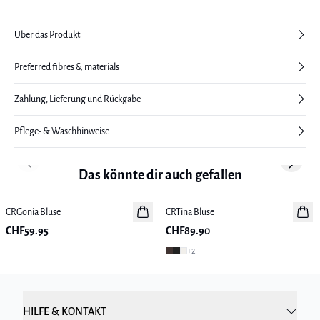
Über das Produkt
Preferred fibres & materials
Zahlung, Lieferung und Rückgabe
Pflege- & Waschhinweise
Previous slide
Next sl
Das könnte dir auch gefallen
CRGonia Bluse
Neuheiten
CRTina Bluse
Neuheiten
CHF59.95
CHF89.90
+
2
HILFE & KONTAKT