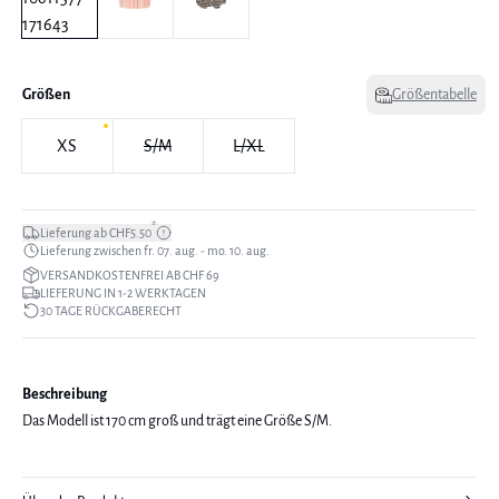
Größen
Größentabelle
XS
S/M
L/XL
*
Lieferung ab CHF5.50
Lieferung zwischen fr. 07. aug. - mo. 10. aug.
VERSANDKOSTENFREI AB CHF 69
LIEFERUNG IN 1-2 WERKTAGEN
30 TAGE RÜCKGABERECHT
Beschreibung
Das Modell ist 170 cm groß und trägt eine Größe S/M.