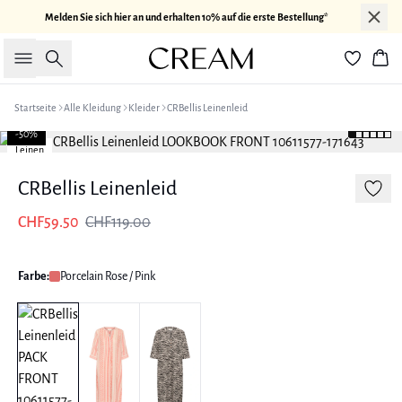
Melden Sie sich hier an und erhalten 10% auf die erste Bestellung*
Suche
War
Startseite
Alle Kleidung
Kleider
CRBellis Leinenleid
-50%
Leinen
CRBellis Leinenleid
CHF59.50
CHF119.00
Farbe:
Porcelain Rose / Pink