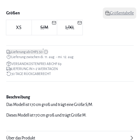
Größen
Größentabelle
XS
S/M
L/XL
*
Lieferung ab CHF5.50
Lieferung zwischen di. 11. aug. - mi. 12. aug.
VERSANDKOSTENFREI AB CHF 69
LIEFERUNG IN 1-2 WERKTAGEN
30 TAGE RÜCKGABERECHT
Beschreibung
Das Modell ist 170 cm groß und trägt eine Größe S/M.
Dieses Modell ist 170 cm groß und trägt Größe M.
Über das Produkt