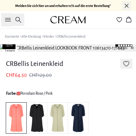
Melden Sie sich hier an und erhalten 10% auf die erste Bestellung*
Suche
War
Startseite
Alle Kleidung
Kleider
CRBellis Leinenkleid
-50%
170 cm • M
Leinen
CRBellis Leinenkleid
CHF64.50
CHF129.00
Farbe:
Porcelain Rose / Pink