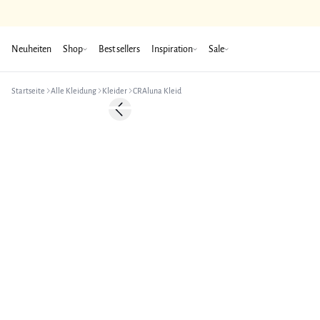
Neuheiten
Shop
Best sellers
Inspiration
Sale
Startseite
Alle Kleidung
Kleider
CRAluna Kleid
Previous slide
Neuheiten