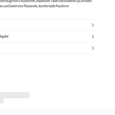
überzeugt mit V-Ausschnitt, elastischer Taille und lockeren 3/4-Ärmeln.
se und bietet eine fliessende, komfortable Passform.
ckgabe