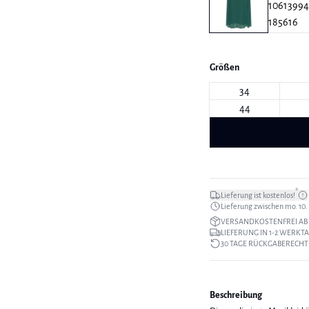
Größen
34
44
*
Lieferung ist kostenlos!
Lieferung zwischen mo. 10. a
VERSANDKOSTENFREI AB 
LIEFERUNG IN 1-2 WERKT
30 TAGE RÜCKGABERECHT
Beschreibung