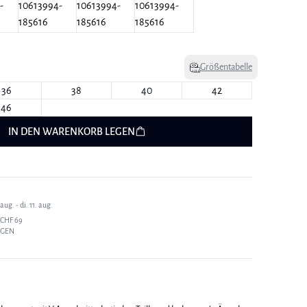
Größentabelle
36
38
40
42
46
IN DEN WARENKORB LEGEN
ug. - di. 11. aug.
CHF 69
AGEN