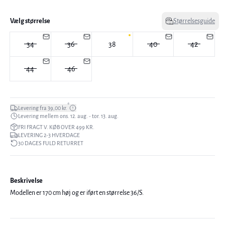
Vælg størrelse
Størrelsesguide
34
36
38
40
42
44
46
*
Levering fra 39,00 kr.
Levering mellem ons. 12. aug. - tor. 13. aug.
FRI FRAGT V. KØB OVER 499 KR.
LEVERING 2-3 HVERDAGE
30 DAGES FULD RETURRET
Beskrivelse
Modellen er 170 cm høj og er iført en størrelse 36/S.