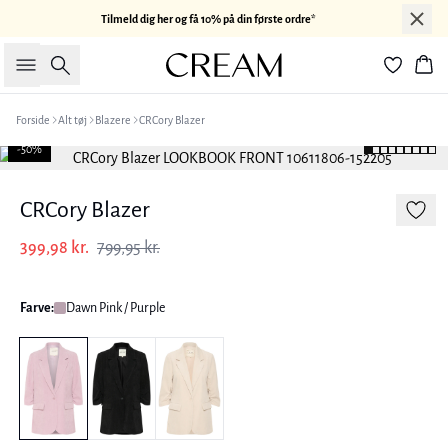
Tilmeld dig her og få 10% på din første ordre*
Søg
Kur
Forside
Alt tøj
Blazere
CRCory Blazer
-50%
CRCory Blazer
399,98 kr.
799,95 kr.
Farve:
Dawn Pink / Purple