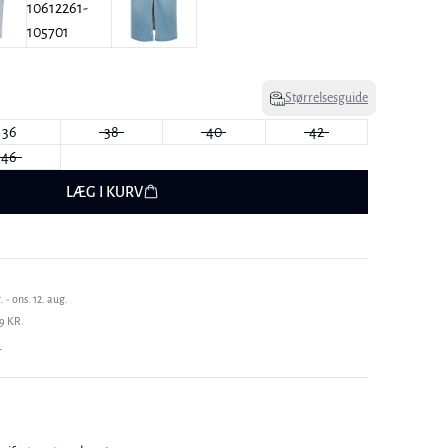
Størrelsesguide
36
38
40
42
46
LÆG I KURV
 - ons. 12. aug.
9 KR.
T