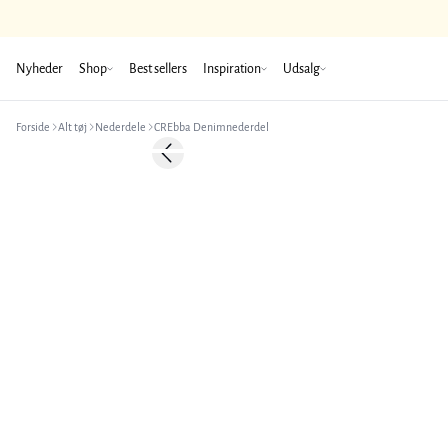
Nyheder
Shop
Best sellers
Inspiration
Udsalg
Forside
Alt tøj
Nederdele
CREbba Denimnederdel
-50%
Previous slide