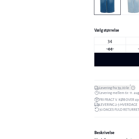
Vælg størrelse
34
44
*
Levering fra 39,00 kr.
Levering mellem tir. 11. aug.
FRI FRAGT V. KØB OVER 49
LEVERING 2-3 HVERDAGE
30 DAGES FULD RETURRE
Beskrivelse