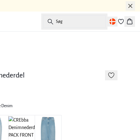
Søg
Kurv
-50%
nederdel
e Denim