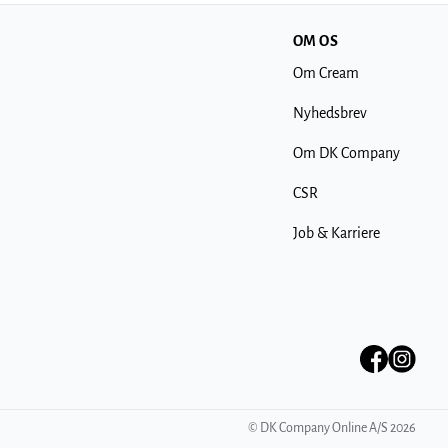
OM OS
Om Cream
Nyhedsbrev
Om DK Company
CSR
Job & Karriere
©
DK Company Online A/S
2026