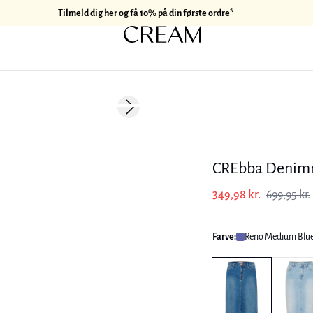
Tilmeld dig her og få 10% på din første ordre*
-50%
Next slide
CREbba Denim
349,98 kr.
699,95 kr.
Farve:
Reno Medium Blu