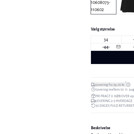
Vælg størrelse
34
44
*
Levering fra 39,00 kr.
Levering mellem tir. 11. aug.
FRI FRAGT V. KØB OVER 49
LEVERING 2-3 HVERDAGE
30 DAGES FULD RETURRE
Beskrivelse