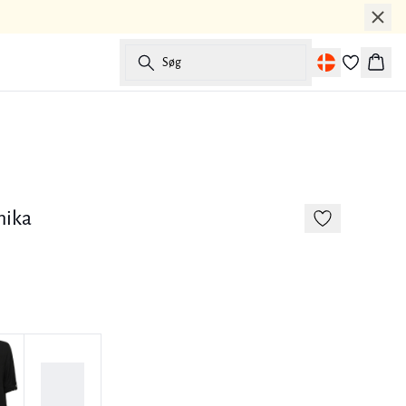
Søg
Kurv
-50%
Hør
nika