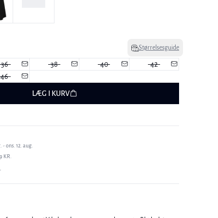
Størrelsesguide
36
38
40
42
46
LÆG I KURV
 - ons. 12. aug.
9 KR.
T