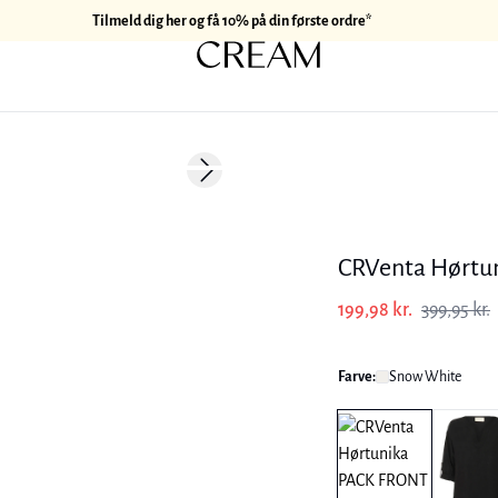
Tilmeld dig her og få 10% på din første ordre*
-50%
Next slide
Hør
CRVenta Hørtu
199,98 kr.
399,95 kr.
Farve:
Snow White