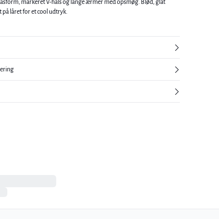
 pasform, markeret V-hals og lange ærmer med opsmøg. Blød, glat
på låret for et cool udtryk.
nering