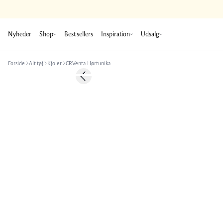
Nyheder
Shop
Best sellers
Inspiration
Udsalg
Forside
Alt tøj
Kjoler
CRVenta Hørtunika
-50%
Previous slide
Hør