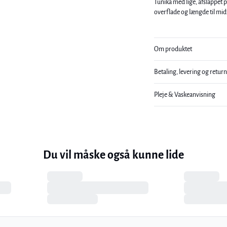
Tunika med lige, afslappet
overflade og længde til midt 
Om produktet
Betaling, levering og retur
Pleje & Vaskeanvisning
Du vil måske også kunne lide