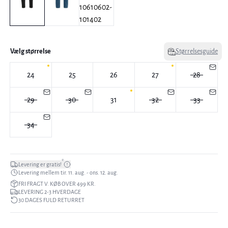
Vælg størrelse
Størrelsesguide
24
25
26
27
28
29
30
31
32
33
34
*
Levering er gratis!
Levering mellem tir. 11. aug. - ons. 12. aug.
FRI FRAGT V. KØB OVER 499 KR.
LEVERING 2-3 HVERDAGE
30 DAGES FULD RETURRET