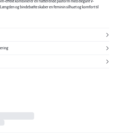
om-effekt kombinerer en flatterende pasform med elegant V-
Længden og bindebælte skaber en feminin silhuet og komfort til
nering