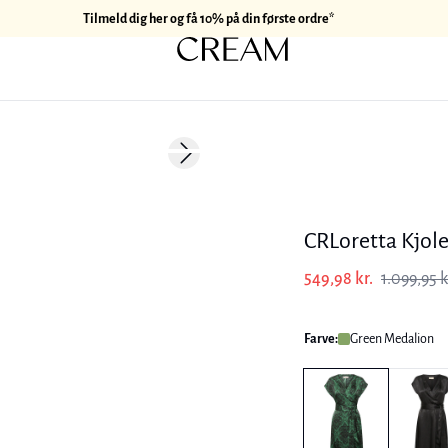
Tilmeld dig her og få 10% på din første ordre*
-50%
Next slide
CRLoretta Kjol
549,98 kr.
1.099,95 k
Farve:
Green Medalion