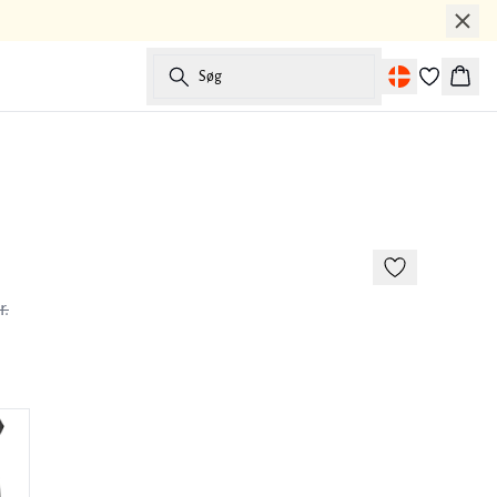
Søg
Kurv
-50%
e
r.