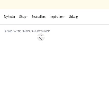
Nyheder
Shop
Best sellers
Inspiration
Udsalg
Forside
Alt tøj
Kjoler
CRLoretta Kjole
-50%
Previous slide