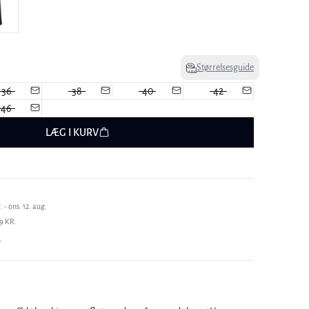
Størrelsesguide
36
38
40
42
46
LÆG I KURV
 - ons. 12. aug.
9 KR.
T