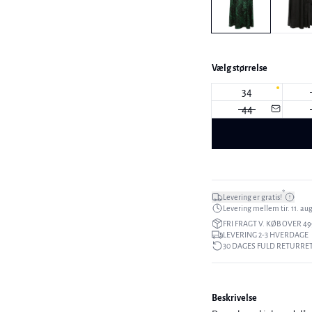
Vælg størrelse
34
44
*
Levering er gratis!
Levering mellem tir. 11. aug.
FRI FRAGT V. KØB OVER 49
LEVERING 2-3 HVERDAGE
30 DAGES FULD RETURRE
Beskrivelse