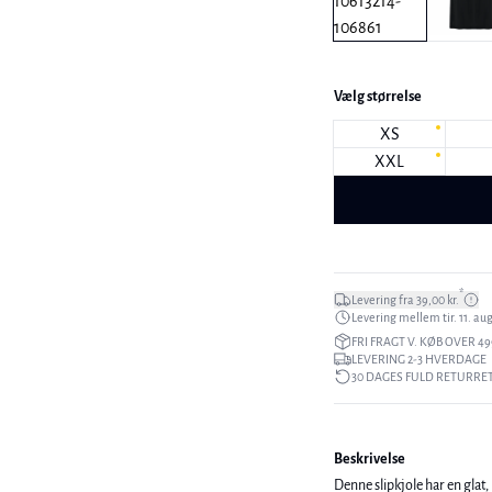
Vælg størrelse
XS
XXL
*
Levering fra 39,00 kr.
Levering mellem tir. 11. aug.
FRI FRAGT V. KØB OVER 49
LEVERING 2-3 HVERDAGE
30 DAGES FULD RETURRE
Beskrivelse
Denne slipkjole har en glat,