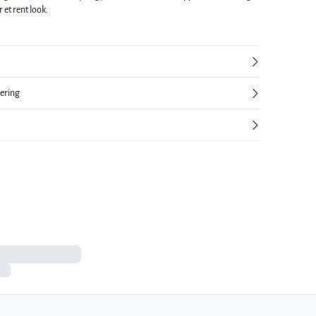
et rent look.
nering