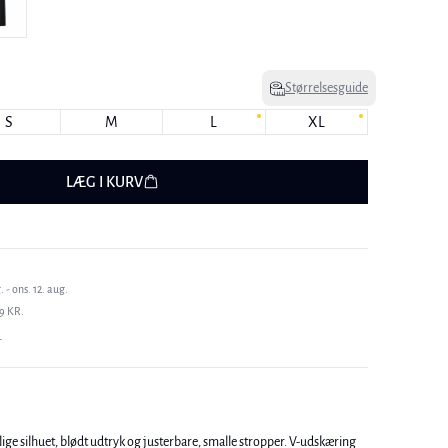
Størrelsesguide
S
M
L
XL
LÆG I KURV
 - ons. 12. aug.
9 KR.
T
 lige silhuet, blødt udtryk og justerbare, smalle stropper. V-udskæring