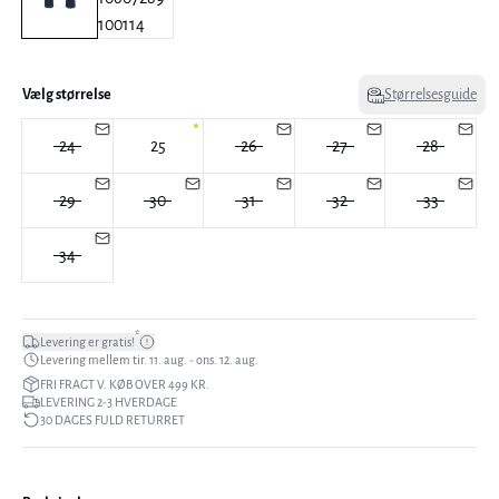
Vælg størrelse
Størrelsesguide
24
25
26
27
28
29
30
31
32
33
34
*
Levering er gratis!
Levering mellem tir. 11. aug. - ons. 12. aug.
FRI FRAGT V. KØB OVER 499 KR.
LEVERING 2-3 HVERDAGE
30 DAGES FULD RETURRET