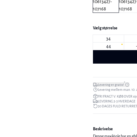
Vælg størrelse
34
44
*
Levering er gratis!
Levering mellem man. 10. aug
FRI FRAGT V. KØB OVER 49
LEVERING 2-3 HVERDAGE
30 DAGES FULD RETURRE
Beskrivelse
Denne maxikjole har en afsl