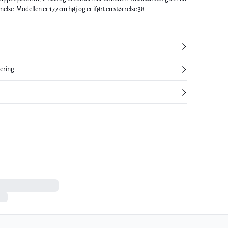
luftig og behagelig fornemmelse. Modellen er 177 cm høj og er iført en størrelse 38.
nering