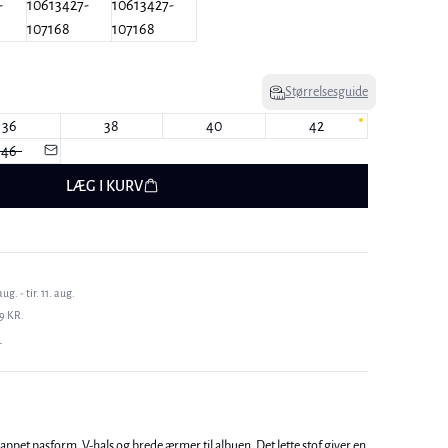
Størrelsesguide
36
38
40
42
46
LÆG I KURV
. - tir. 11. aug.
9 KR.
T
appet pasform, V-hals og brede ærmer til albuen. Det lette stof giver en