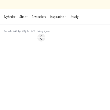
Nyheder
Shop
Best sellers
Inspiration
Udsalg
Forside
Alt tøj
Kjoler
CRHailey Kjole
-50%
Previous slide