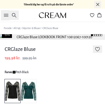
Tilmeld dig her og få 10% på din første ordre*
Søg
Kur
Forside
Alt tøj
Skjorter & Bluser
CRGlaze Bluse
-50%
CRGlaze Bluse
199,98 kr.
399,95 kr.
Farve:
Pitch Black