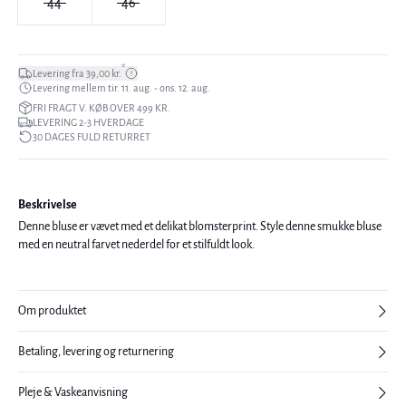
44
46
*
Levering fra 39,00 kr.
Levering mellem tir. 11. aug. - ons. 12. aug.
FRI FRAGT V. KØB OVER 499 KR.
LEVERING 2-3 HVERDAGE
30 DAGES FULD RETURRET
Beskrivelse
Denne bluse er vævet med et delikat blomsterprint. Style denne smukke bluse
med en neutral farvet nederdel for et stilfuldt look.
Om produktet
Betaling, levering og returnering
Pleje & Vaskeanvisning