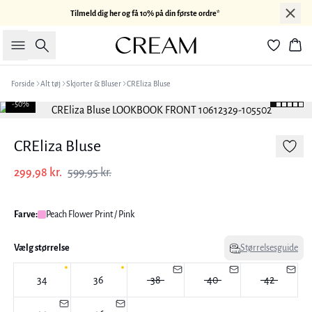
Tilmeld dig her og få 10% på din første ordre*
Søg
Kur
Forside
Alt tøj
Skjorter & Bluser
CREliza Bluse
-50%
CREliza Bluse
299,98 kr.
599,95 kr.
Farve:
Peach Flower Print / Pink
Vælg størrelse
Størrelsesguide
34
36
38
40
42