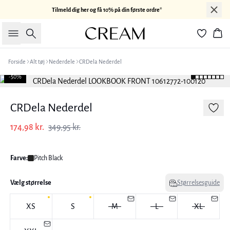
Tilmeld dig her og få 10% på din første ordre*
Søg
Kur
Forside
Alt tøj
Nederdele
CRDela Nederdel
-50%
CRDela Nederdel
174,98 kr.
349,95 kr.
Farve:
Pitch Black
Vælg størrelse
Størrelsesguide
XS
S
M
L
XL