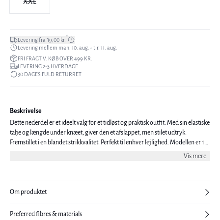
XXL
*
Levering fra 39,00 kr.
Levering mellem man. 10. aug. - tir. 11. aug.
FRI FRAGT V. KØB OVER 499 KR.
LEVERING 2-3 HVERDAGE
30 DAGES FULD RETURRET
Beskrivelse
Dette nederdel er et ideelt valg for et tidløst og praktisk outfit. Med sin elastiske
talje og længde under knæet, giver den et afslappet, men stilet udtryk.
Fremstillet i en blandet strikkvalitet. Perfekt til enhver lejlighed. Modellen er 181
cm høj og er iført en størrelse 38.
Vis mere
Om produktet
Preferred fibres & materials