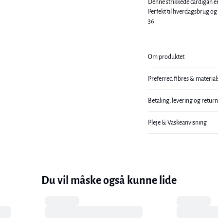
Denne strikkede cardigan er 
Perfekt til hverdagsbrug og afslappede anledninger. 
36.
Om produktet
Preferred fibres & material
Betaling, levering og retur
Pleje & Vaskeanvisning
Du vil måske også kunne lide