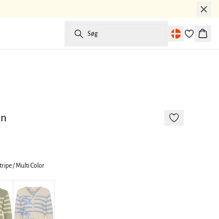
Søg
Kurv
-50%
an
tripe / Multi Color