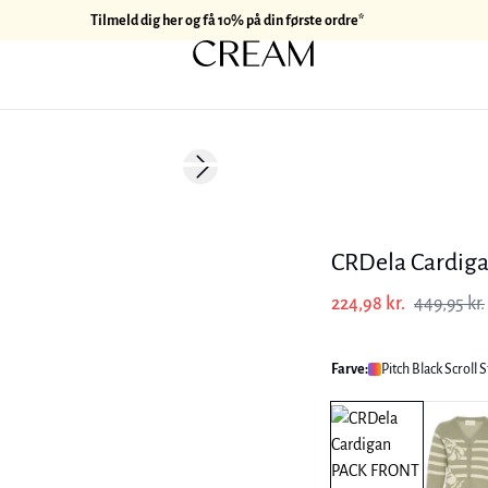
Tilmeld dig her og få 10% på din første ordre*
-50%
Next slide
CRDela Cardig
224,98 kr.
449,95 kr.
Farve:
Pitch Black Scroll S