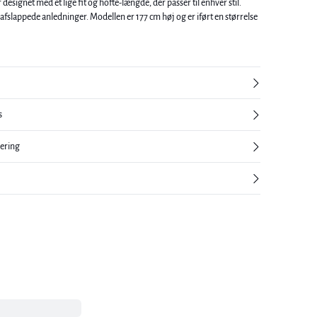
designet med et lige fit og hofte-længde, der passer til enhver stil.
Modellen er 177 cm høj og er iført en størrelse
s
nering