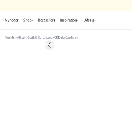
Nyheder
Shop
Best sellers
Inspiration
Udsalg
Forside
Alt tøj
Strik & Cardigans
CRDela Cardigan
-50%
Previous slide