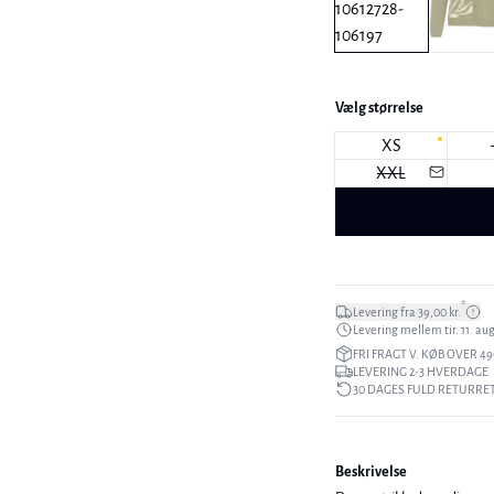
Vælg størrelse
XS
XXL
*
Levering fra 39,00 kr.
Levering mellem tir. 11. aug.
FRI FRAGT V. KØB OVER 49
LEVERING 2-3 HVERDAGE
30 DAGES FULD RETURRE
Beskrivelse