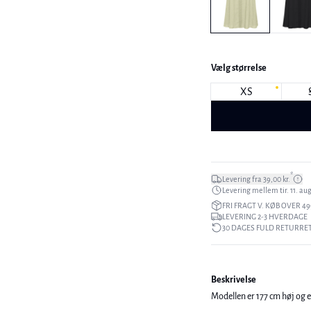
Vælg størrelse
XS
*
Levering fra 39,00 kr.
Levering mellem tir. 11. aug.
FRI FRAGT V. KØB OVER 49
LEVERING 2-3 HVERDAGE
30 DAGES FULD RETURRE
Beskrivelse
Modellen er 177 cm høj og er