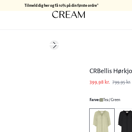
Tilmeld dig her og få 10% på din første ordre*
-50%
Next slide
177 cm • M
Hør
CRBellis Hørkjo
399,98 kr.
799,95 kr.
Farve:
Tea / Green