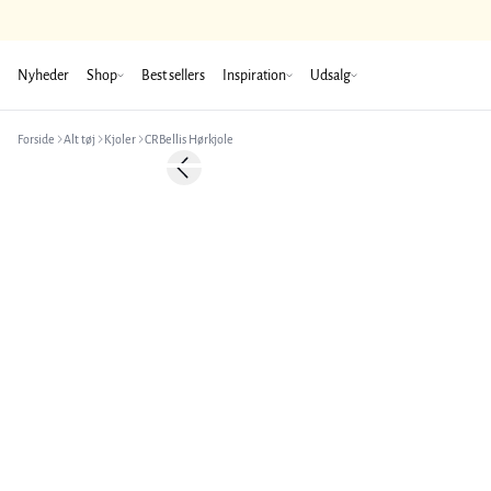
Nyheder
Shop
Best sellers
Inspiration
Udsalg
Forside
Alt tøj
Kjoler
CRBellis Hørkjole
-50%
Previous slide
Hør