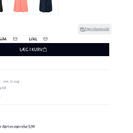
Størrelsesguide
S/M
L/XL
LÆG I KURV
 - ons. 12. aug.
9 KR.
T
 iført en størrelse S/M.