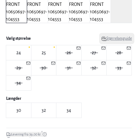
Vælg størrelse
Størrelsesguide
24
25
26
27
28
29
30
31
32
33
34
Længder
30
32
34
*
Levering fra 39,00 kr.