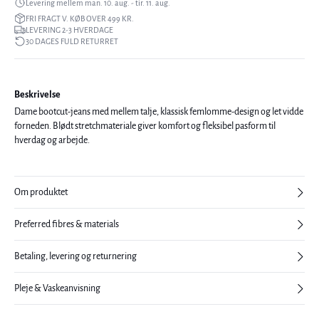
Levering mellem man. 10. aug. - tir. 11. aug.
FRI FRAGT V. KØB OVER 499 KR.
LEVERING 2-3 HVERDAGE
30 DAGES FULD RETURRET
Beskrivelse
Dame bootcut-jeans med mellem talje, klassisk femlomme-design og let vidde
forneden. Blødt stretchmateriale giver komfort og fleksibel pasform til
hverdag og arbejde.
Om produktet
Preferred fibres & materials
Betaling, levering og returnering
Pleje & Vaskeanvisning