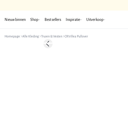
Nieuw binnen
Shop
Best sellers
Inspiratie
Uitverkoop
Homepage
Alle Kleding
Truien & Vesten
CRVillea Pullover
-50%
Previous slide