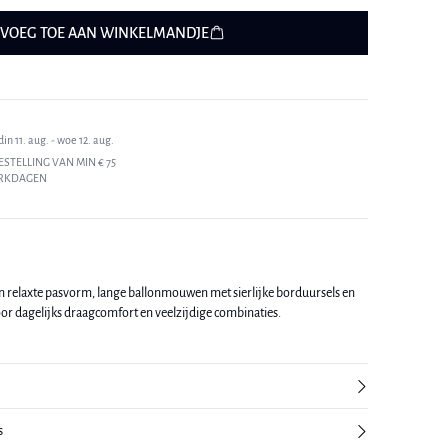
VOEG TOE AAN WINKELMANDJE
n 11. aug. - woe 12. aug.
ESTELLING VAN MIN € 75
ERKDAGEN
 relaxte pasvorm, lange ballonmouwen met sierlijke borduursels en
voor dagelijks draagcomfort en veelzijdige combinaties.
s