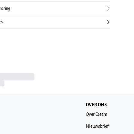
rnering
es
OVER ONS
Over Cream
Nieuwsbrief