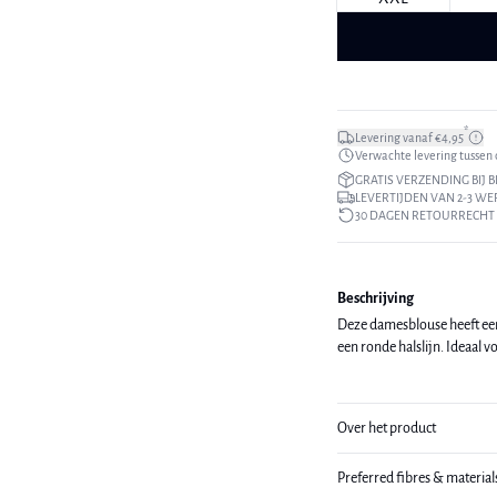
*
Levering vanaf €4,95
Verwachte levering tussen di
GRATIS VERZENDING BIJ B
LEVERTIJDEN VAN 2-3 W
30 DAGEN RETOURRECHT
Beschrijving
Deze damesblouse heeft een
een ronde halslijn. Ideaal 
Over het product
Preferred fibres & material