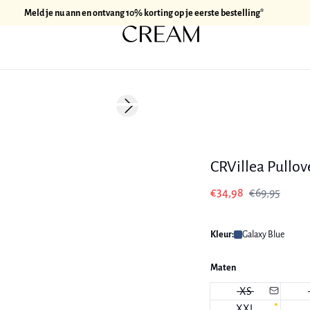
Meld je nu ann en ontvang 10% korting op je eerste bestelling*
-50%
Next slide
CRVillea Pullov
€34,98
€69,95
Kleur:
Galaxy Blue
Maten
XS
XXL