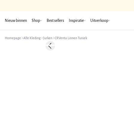
Nieuw binnen
Shop
Best sellers
Inspiratie
Uitverkoop
Homepage
Alle Kleding
Jurken
CRVenta Linnen Tuniek
-50%
Previous slide
Linnen