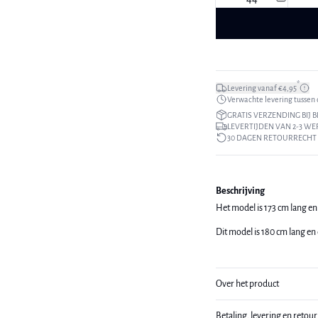
*
Levering vanaf €4,95
Verwachte levering tussen di
GRATIS VERZENDING BIJ B
LEVERTIJDEN VAN 2-3 W
30 DAGEN RETOURRECHT
Beschrijving
Het model is 173 cm lang en
Dit model is 180 cm lang en
Over het product
Betaling, levering en retou