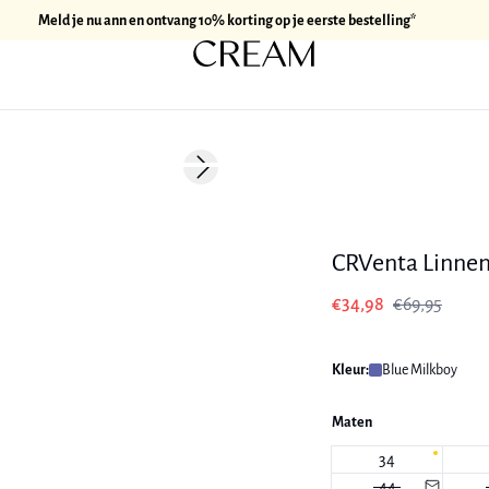
Meld je nu ann en ontvang 10% korting op je eerste bestelling*
-50%
Next slide
180 cm • M
Linnen
CRVenta Linnen
€34,98
€69,95
Kleur:
Blue Milkboy
Maten
34
44