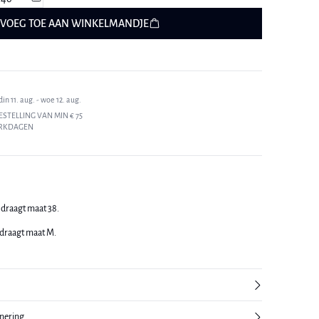
VOEG TOE AAN WINKELMANDJE
n 11. aug. - woe 12. aug.
ESTELLING VAN MIN € 75
ERKDAGEN
 draagt maat 38.
 draagt maat M.
rnering