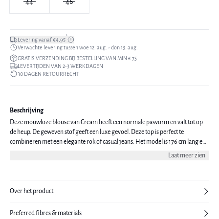
44
46
*
Levering vanaf €4,95
Verwachte levering tussen woe 12. aug. - don 13. aug.
GRATIS VERZENDING BIJ BESTELLING VAN MIN € 75
LEVERTIJDEN VAN 2-3 WERKDAGEN
30 DAGEN RETOURRECHT
Beschrijving
Deze mouwloze blouse van Cream heeft een normale pasvorm en valt tot op
de heup. De geweven stof geeft een luxe gevoel. Deze top is perfect te
combineren met een elegante rok of casual jeans. Het model is 176 cm lang en
draagt maat 38/M.
Laat meer zien
Over het product
Preferred fibres & materials