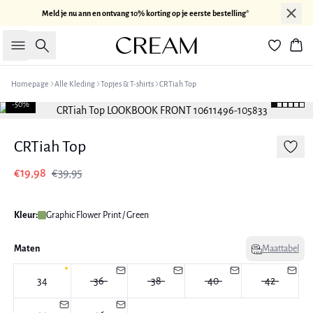
Meld je nu ann en ontvang 10% korting op je eerste bestelling*
Zoeken
Win
Homepage
Alle Kleding
Topjes & T-shirts
CRTiah Top
-50%
CRTiah Top
€19,98
€39,95
Kleur:
Graphic Flower Print / Green
Maten
Maattabel
34
36
38
40
42