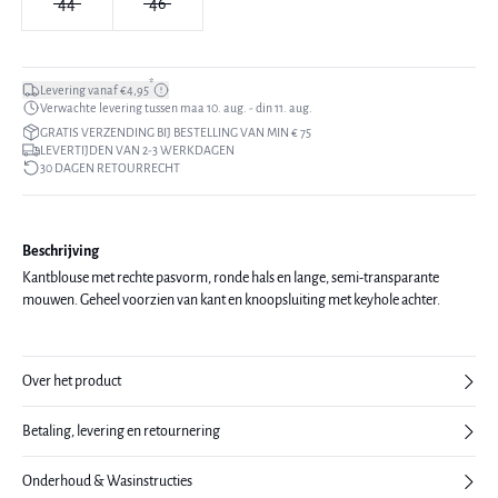
44
46
*
Levering vanaf €4,95
Verwachte levering tussen maa 10. aug. - din 11. aug.
GRATIS VERZENDING BIJ BESTELLING VAN MIN € 75
LEVERTIJDEN VAN 2-3 WERKDAGEN
30 DAGEN RETOURRECHT
Beschrijving
Kantblouse met rechte pasvorm, ronde hals en lange, semi-transparante
mouwen. Geheel voorzien van kant en knoopsluiting met keyhole achter.
Over het product
Betaling, levering en retournering
Onderhoud & Wasinstructies