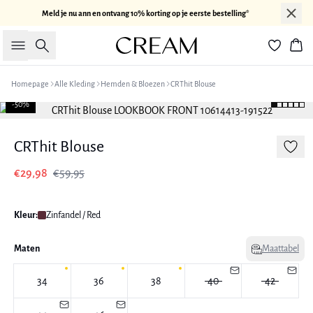
Meld je nu ann en ontvang 10% korting op je eerste bestelling*
Zoeken
Win
Homepage
Alle Kleding
Hemden & Bloezen
CRThit Blouse
-50%
CRThit Blouse
€29,98
€59,95
Kleur:
Zinfandel / Red
Maten
Maattabel
34
36
38
40
42