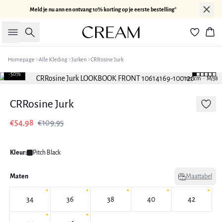
Meld je nu ann en ontvang 10% korting op je eerste bestelling*
Zoeken
Win
Homepage
Alle Kleding
Jurken
CRRosine Jurk
-50%
177 cm • M/38
CRRosine Jurk
€54,98
€109,95
Kleur:
Pitch Black
Maten
Maattabel
34
36
38
40
42