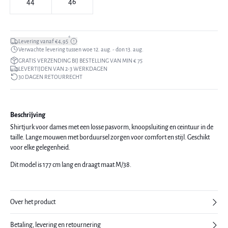
44
46
*
Levering vanaf €4,95
Verwachte levering tussen woe 12. aug. - don 13. aug.
GRATIS VERZENDING BIJ BESTELLING VAN MIN € 75
LEVERTIJDEN VAN 2-3 WERKDAGEN
30 DAGEN RETOURRECHT
Beschrijving
Shirtjurk voor dames met een losse pasvorm, knoopsluiting en ceintuur in de
taille. Lange mouwen met borduursel zorgen voor comfort en stijl. Geschikt
voor elke gelegenheid.
Dit model is 177 cm lang en draagt maat M/38.
Over het product
Betaling, levering en retournering