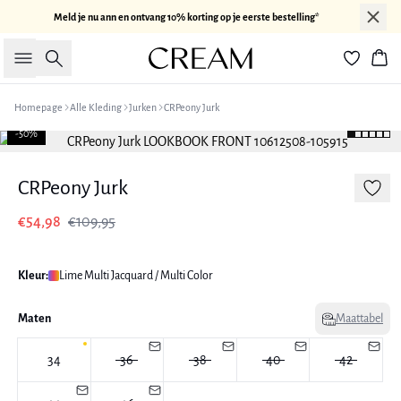
Meld je nu ann en ontvang 10% korting op je eerste bestelling*
Zoeken
Win
Homepage
Alle Kleding
Jurken
CRPeony Jurk
-50%
CRPeony Jurk
€54,98
€109,95
Kleur:
Lime Multi Jacquard / Multi Color
Maten
Maattabel
34
36
38
40
42