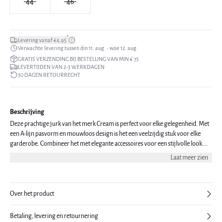
44
46
*
Levering vanaf €4,95
Verwachte levering tussen din 11. aug. - woe 12. aug.
GRATIS VERZENDING BIJ BESTELLING VAN MIN € 75
LEVERTIJDEN VAN 2-3 WERKDAGEN
30 DAGEN RETOURRECHT
Beschrijving
Deze prachtige jurk van het merk Cream is perfect voor elke gelegenheid. Met
een A-lijn pasvorm en mouwloos design is het een veelzijdig stuk voor elke
garderobe. Combineer het met elegante accessoires voor een stijlvolle look.
Gemaakt met een geweven kwaliteit voor comfort en duurzaamheid. Het
Laat meer zien
model is 173 cm lang en draagt maat 38/M.
Over het product
Betaling, levering en retournering