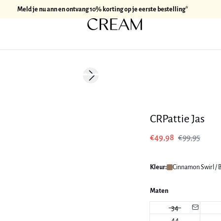
Meld je nu ann en ontvang 10% korting op je eerste bestelling*
-50%
Next slide
CRPattie Jas
€49,98
€99,95
Kleur:
Cinnamon Swirl /
Maten
34
44