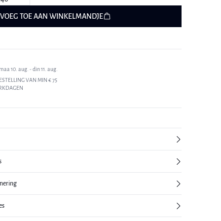
VOEG TOE AAN WINKELMANDJE
aa 10. aug. - din 11. aug.
ESTELLING VAN MIN € 75
ERKDAGEN
s
rnering
es