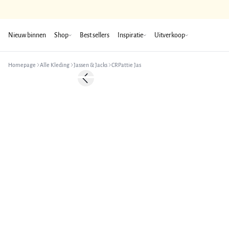
Nieuw binnen
Shop
Best sellers
Inspiratie
Uitverkoop
Homepage
Alle Kleding
Jassen & Jacks
CRPattie Jas
-50%
Previous slide