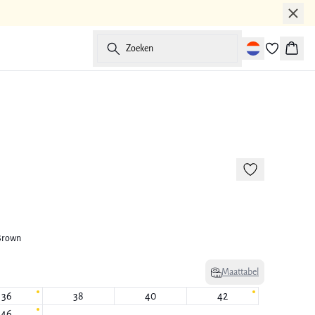
Zoeken
Winke
-50%
 Brown
Maattabel
36
38
40
42
46