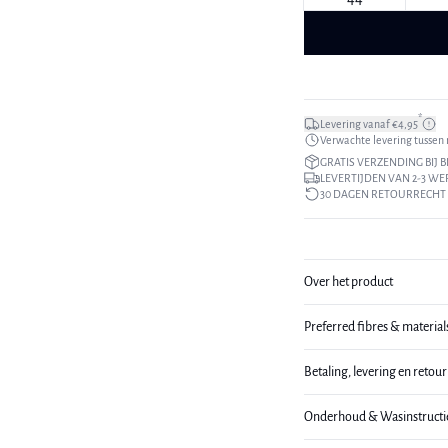
*
Levering vanaf €4,95
Verwachte levering tussen m
GRATIS VERZENDING BIJ B
LEVERTIJDEN VAN 2-3 W
30 DAGEN RETOURRECHT
Over het product
Preferred fibres & material
Betaling, levering en retou
Onderhoud & Wasinstructi