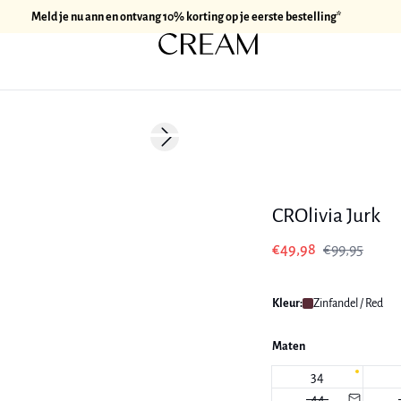
Meld je nu ann en ontvang 10% korting op je eerste bestelling*
-50%
Next slide
CROlivia Jurk
€49,98
€99,95
Kleur:
Zinfandel / Red
Maten
34
44