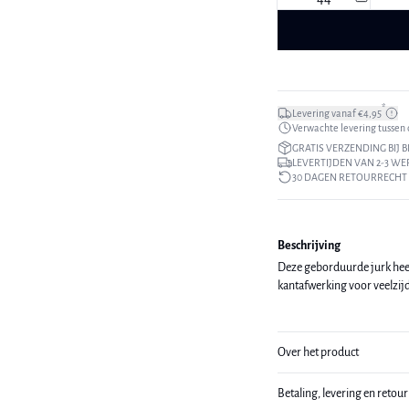
*
Levering vanaf €4,95
Verwachte levering tussen di
GRATIS VERZENDING BIJ B
LEVERTIJDEN VAN 2-3 W
30 DAGEN RETOURRECHT
Beschrijving
Deze geborduurde jurk heef
kantafwerking voor veelzij
Over het product
Betaling, levering en retou