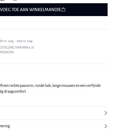
VOEG TOE AAN WINKELMANDJE
n 11. aug. - woe 12. aug.
ESTELLING VAN MIN € 75
ERKDAGEN
t een rechte pasvorm, ronde hals, lange mouwen en een verfijnde
dig draagcomfort.
rnering