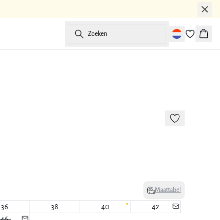
Zoeken
Winke
-50%
Maattabel
36
38
40
42
46