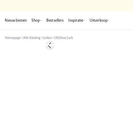
Nieuw binnen
Shop
Best sellers
Inspiratie
Uitverkoop
Homepage
Alle Kleding
Jurken
CROlivia Jurk
-50%
Previous slide