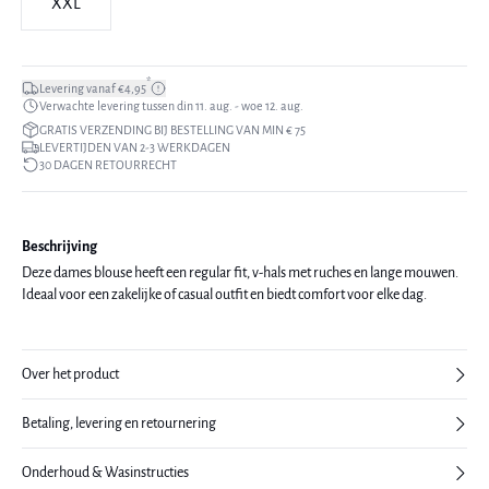
XXL
*
Levering vanaf €4,95
Verwachte levering tussen din 11. aug. - woe 12. aug.
GRATIS VERZENDING BIJ BESTELLING VAN MIN € 75
LEVERTIJDEN VAN 2-3 WERKDAGEN
30 DAGEN RETOURRECHT
Beschrijving
Deze dames blouse heeft een regular fit, v-hals met ruches en lange mouwen.
Ideaal voor een zakelijke of casual outfit en biedt comfort voor elke dag.
Over het product
Betaling, levering en retournering
Onderhoud & Wasinstructies