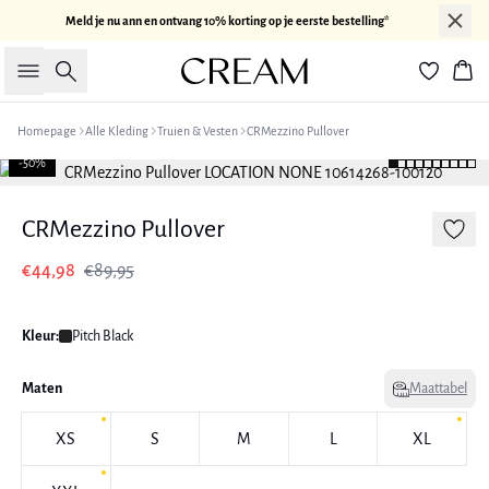
Meld je nu ann en ontvang 10% korting op je eerste bestelling*
Zoeken
Win
Homepage
Alle Kleding
Truien & Vesten
CRMezzino Pullover
-50%
CRMezzino Pullover
€44,98
€89,95
Kleur:
Pitch Black
Maten
Maattabel
XS
S
M
L
XL