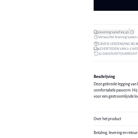
*
Levering vanaf €4,95
Verwachte levering tussen di
GRATIS VERZENDING BIJ B
LEVERTIJDEN VAN 2-3 W
30 DAGEN RETOURRECHT
Beschrijving
Deze gebreide legging van he
comfortabele pasvorm. Hij v
voor een gestroomlijnde lo
Over het product
Betaling, levering en retou