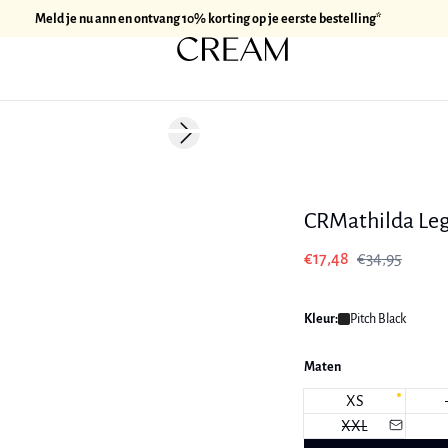
Meld je nu ann en ontvang 10% korting op je eerste bestelling*
-50%
Next slide
CRMathilda Le
€17,48
€34,95
Kleur:
Pitch Black
Maten
XS
XXL