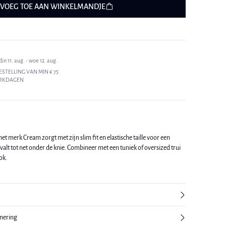
VOEG TOE AAN WINKELMANDJE
n 11. aug. - woe 12. aug.
ESTELLING VAN MIN € 75
ERKDAGEN
t merk Cream zorgt met zijn slim fit en elastische taille voor een
alt tot net onder de knie. Combineer met een tuniek of oversized trui
ok.
rnering