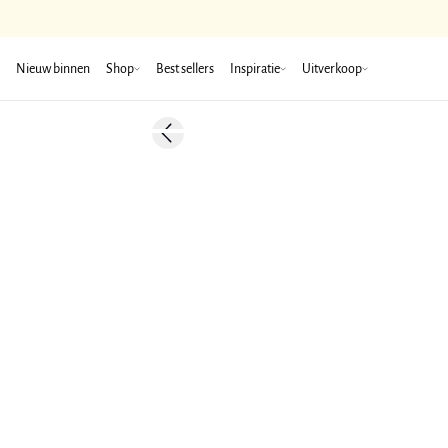
Nieuw binnen
Shop
Best sellers
Inspiratie
Uitverkoop
-50%
Previous slide