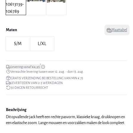
Maten
Maattabel
S/M
L/XL
*
Levering vanaf €4,95
Verwachte levering tussen woe 12. aug. - don 13. aug.
GRATIS VERZENDING BIJ BESTELLING VAN MIN € 75
LEVERTIJDEN VAN 2-3 WERKDAGEN
30 DAGEN RETOURRECHT
Beschrijving
Dit opvallende jack heeft een rechte pasvorm, klassieke kraag, drukknopen en
een elastische zoom. Lange mouwen en voorzakken maken de look compleet.