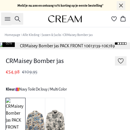
Meld je nu ann en ontvang 10% korting op je eerste bestelling*
Zoeken
Win
Homepage
Alle Kleding
Jassen & Jacks
CRMaisey Bomber jas
-50%
CRMaisey Bomber jas
€54,98
€109,95
Kleur:
Navy Toile De Jouy / Multi Color